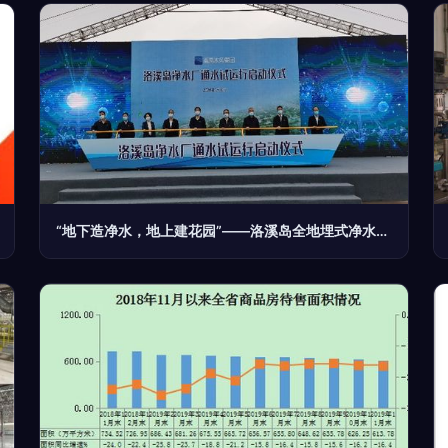
“地下造净水，地上建花园”——洛溪岛全地埋式净水厂通水试运行意义何在